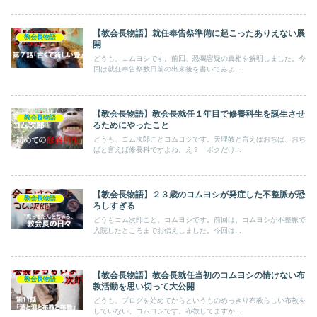
【教会長物語】就任奉告祭準備に起こったありえない展
教会長物語
開
どうも、コムヨシです。前回、恐喝容疑の真相を解明しました。今
回は就任奉告祭数日前の出来後を書いてみよ...
【教会長物語】教会長就任１年目で修養科生を誕生させ
教会長物語
るためにやったこと
どうも、コム次郎ことコムヨシです。天理教と言えばおぢば、おぢ
ばと言えば修養科ですよね。え？ ボクだけ...
【教会長物語】２３歳のコムヨシが発症した不整脈が恐
教会長物語
ろしすぎる
どうもコム次郎こと、コムヨシです。前回は、コムヨシが不整脈で
入院したところまでお伝えしました。今回は...
【教会長物語】教会長就任当初のコムヨシの情けない布
教会長物語
教活動を思い切って大公開
どうも、ブログを始めてからというものめっきり布教らしい布教を
していない、コムヨシです。布教してますか...