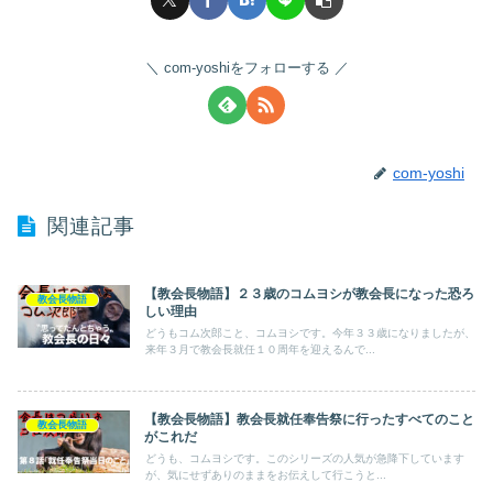
com-yoshiをフォローする
com-yoshi
関連記事
【教会長物語】２３歳のコムヨシが教会長になった恐ろ
教会長物語
しい理由
どうもコム次郎こと、コムヨシです。今年３３歳になりましたが、
来年３月で教会長就任１０周年を迎えるんで...
【教会長物語】教会長就任奉告祭に行ったすべてのこと
教会長物語
がこれだ
どうも、コムヨシです。このシリーズの人気が急降下しています
が、気にせずありのままをお伝えして行こうと...