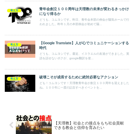
青年会創立１００周年は天理教の未来が変わるきっかけ
考え方
になり得るか
どうも、コムヨシです。昨日、青年会本部の例会が陽気ホールで行
われました。昨年１月の本部例会が初めて陽...
【Google Translate】人が心でコミュニケーションする
考え方
時代
どうも、コムヨシです。最近、イスラエルの友達ができました。英
語を話せないボクが、google翻訳を使...
破壊こそが成長するために絶対必要なアクション
考え方
ども！コムヨシです！天理教青年会が創立１００周年を迎えました
ね。１００年に一度の記念すべきイベントを...
【天理教】社会との接点をもち社会貢献
できる教会と信仰を育みたい