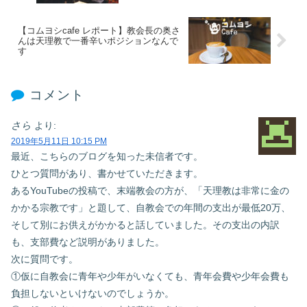
【コムヨシcafe レポート】教会長の奥さ
んは天理教で一番辛いポジションなんで
す
コメント
さら
より:
2019年5月11日 10:15 PM
最近、こちらのブログを知った未信者です。
ひとつ質問があり、書かせていただきます。
あるYouTubeの投稿で、末端教会の方が、「天理教は非常に金の
かかる宗教です」と題して、自教会での年間の支出が最低20万、
そして別にお供えがかかると話していました。その支出の内訳
も、支部費など説明がありました。
次に質問です。
①仮に自教会に青年や少年がいなくても、青年会費や少年会費も
負担しないといけないのでしょうか。