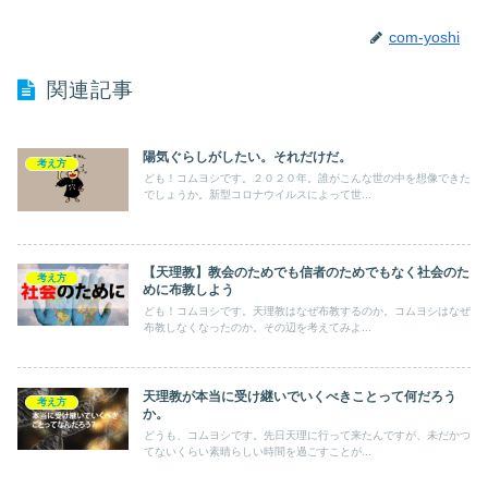
com-yoshi
関連記事
陽気ぐらしがしたい。それだけだ。
考え方
ども！コムヨシです。２０２０年。誰がこんな世の中を想像できた
でしょうか。新型コロナウイルスによって世...
【天理教】教会のためでも信者のためでもなく社会のた
考え方
めに布教しよう
ども！コムヨシです。天理教はなぜ布教するのか。コムヨシはなぜ
布教しなくなったのか。その辺を考えてみよ...
天理教が本当に受け継いでいくべきことって何だろう
考え方
か。
どうも、コムヨシです。先日天理に行って来たんですが、未だかつ
てないくらい素晴らしい時間を過ごすことが...