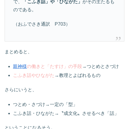
で、
「こふき話」や「ひながた」
がその主たるも
のである。
（おふでさき通訳 P703）
まとめると、
親神様
の働きと「たすけ」の手段
→つとめとさづけ
こふき話やひながた
→教理とよばれるもの
さらにいうと、
つとめ・さづけ→一定の「型」
こふき話・ひながた→〝成文化〟させるべき「話」
ということになるそう。