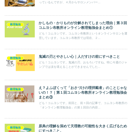
っているんですが、４月からサロンメンバー...
かしもの・かりものが分解されてしまった理由｜第３回
教理勉強
コムヨシ布教所オンライン教理勉強会まとめ①
ども！コムヨシです。コムヨシ布教所というオンラインサロンを運
営しています。コムヨシ布教所では現在、２...
鬼滅の刃とやさしい心｜人だすけの前にすべきこと
教理勉強
ども！コムヨシです。鬼滅の刃、おもろいですね。特に今週のジャ
ンプでは涙を堪えることができませんでした...
え？よふぼくって「おさづけの理拝戴者」のことじゃな
教理勉強
いの！？｜第１回コムヨシ布教所オンライン教理勉強会
まとめ③
ども！コムヨシです。前回と、前々回の記事で、コムヨシ布教所の
「オンライン教理勉強会」の第１回目の内容...
原典の理解を深めて天理教の可能性を大きく広げるため
教理勉強
にすべきこと。