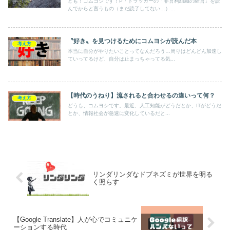
ども！コムヨシです！P・ドラッカーの「非営利組織の経営」を読
んでからと言うもの（まだ読了してない…）...
〝好き〟を見つけるためにコムヨシが読んだ本
考え方
本当に自分がやりたいことってなんだろう…周りはどんどん加速し
ていってるけど、自分は止まっちゃってる気...
【時代のうねり】流されると合わせるの違いって何？
考え方
どうも、コムヨシです。最近、人工知能がどうだとか、ITがどうだ
とか、情報社会が急速に変化しているだと...
リンダリンダなドブネズミが世界を明る
く照らす
【Google Translate】人が心でコミュニケ
ーションする時代