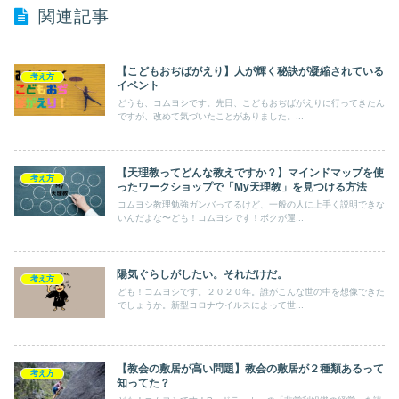
関連記事
【こどもおぢばがえり】人が輝く秘訣が凝縮されている
考え方
イベント
どうも、コムヨシです。先日、こどもおぢばがえりに行ってきたん
ですが、改めて気づいたことがありました。...
【天理教ってどんな教えですか？】マインドマップを使
考え方
ったワークショップで「My天理教」を見つける方法
コムヨシ教理勉強ガンバってるけど、一般の人に上手く説明できな
いんだよな〜ども！コムヨシです！ボクが運...
陽気ぐらしがしたい。それだけだ。
考え方
ども！コムヨシです。２０２０年。誰がこんな世の中を想像できた
でしょうか。新型コロナウイルスによって世...
【教会の敷居が高い問題】教会の敷居が２種類あるって
考え方
知ってた？